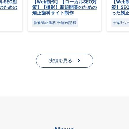
ルSEO対
【Web制作】【ローカルSEO対
【We
業のための
策】SEO集客に徹底してこだわ
策】激
った矯正歯科サイト制作
た矯正
千葉センシティ矯正歯科 様
PONO
様
実績を見る