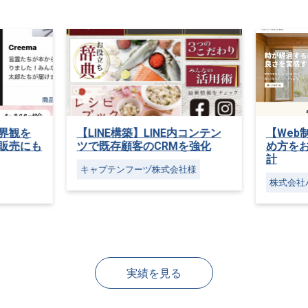
コンテン
【Web制作】【撮影】仕事の進
【We
を強化
め方をお客様伝えるデザイン設
イトリ
計
様
株式会社
株式会社バク建築設計事務所 様
実績を見る